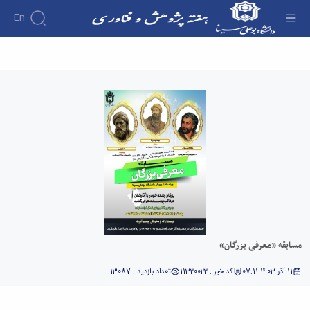
En
مسابقه «معرفی بزرگان» - هفته پژوهش
مسابقه «معرفی بزرگان»
11 آذر 1403 07:11
کد خبر : 11320022
تعداد بازدید : 13087