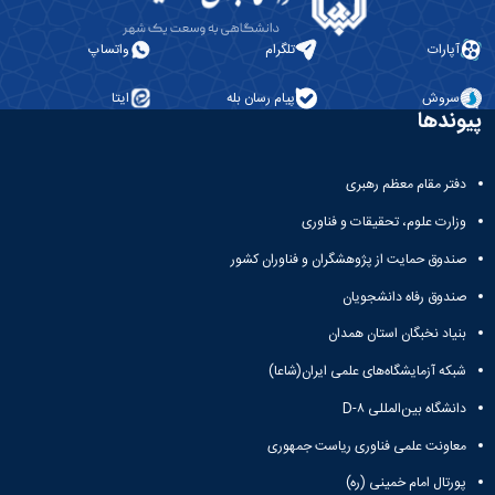
آپارات
تلگرام
واتساپ
سروش
پیام رسان بله
ایتا
پیوندها
دفتر مقام معظم رهبری
وزارت علوم، تحقیقات و فناوری
صندوق حمایت از پژوهشگران و فناوران کشور
صندوق رفاه دانشجویان
بنیاد نخبگان استان همدان
شبکه آزمایشگاه‌های علمی ایران(شاعا)
دانشگاه بین‌المللی D-۸
معاونت علمی فناوری ریاست جمهوری
پورتال امام خمینی (ره)