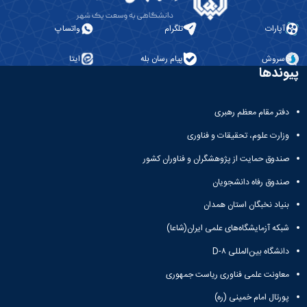
آپارات
تلگرام
واتساپ
سروش
پیام رسان بله
ایتا
پیوندها
دفتر مقام معظم رهبری
وزارت علوم، تحقیقات و فناوری
صندوق حمایت از پژوهشگران و فناوران کشور
صندوق رفاه دانشجویان
بنیاد نخبگان استان همدان
شبکه آزمایشگاه‌های علمی ایران(شاعا)
دانشگاه بین‌المللی D-۸
معاونت علمی فناوری ریاست جمهوری
پورتال امام خمینی (ره)