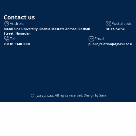
Contact us
Address
Postal code
Bu-Ali Sina University, Shahid Mostafa Ahmadi Roshan
۶۵۱۷۸-۳۸۶۹۵
Street, Hamedan
Tel
Email
+98 81 3140 0000
public_relation[at]basu.ac.ir
هفته پژوهش, All rights reserved. Design by
Sain